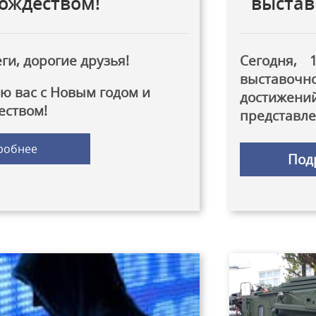
Рождеством!
выстав
и, дорогие друзья!
Сегодня,
выставочно
ю вас с Новым годом и
достижен
еством!
представлен
робнее
Под