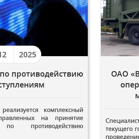
12
2025
по противодействию
ОАО «В
ступлениям
опер
 реализуется комплексный
правленных на принятие
Специалис
по противодействию
текущего г
проведен