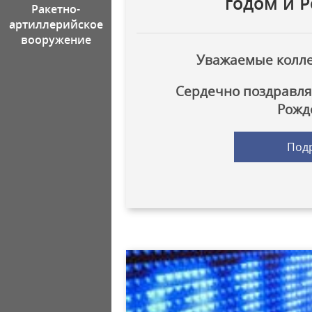
годом и 
Ракетно-
артиллерийское
вооружение
Уважаемые коллег
Сердечно поздравля
Рожд
Под