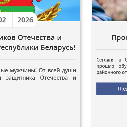
02
2026
иков Отечества и
Про
еспублики Беларусь!
Сегодня в 
прошло обуч
мые мужчины! От всей души
районного от
м защитника Отечества и
Под