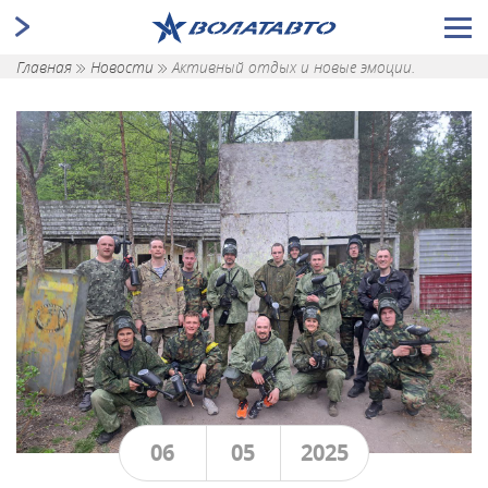
Главная
Новости
Активный отдых и новые эмоции.
06
05
2025